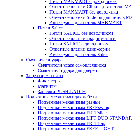
Петли MAKMART с доводчиком
Ответные планки Clip-on для петель 
Петли MAKMART без доводчика
Ответные планки Slide-on для петель
Аксессуары для петель MAKMART
Петли Salice
Петли SALICE без доводчиком
Ответные планки традиционные
Петли SALICE с доводчиком
Ответные планки клип-серии
Аксессуары для петель Salice
Смягчители удара
Смягчители удара самоклеящиеся
Смягчители удара для дверей
Защелки, магниты
Фиксаторы
Магниты
Защелки PUSH-LATCH
Подъемные механизмы для мебели
Подъемные механизмы разные
Подъемные механизмы FREEswing
Подъемные механизмы FREEslide
Подъемные механизмы LIFT DUO STANDA
Подъёмные механизмы FREEflap
Подъемные механизмы FREE LIGHT