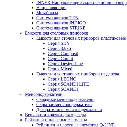
INNER Направляющие скрытые полного выдви
Направляющие
Метабоксы
Система ящиков TEN
Система ящиков INDIGO
Система ящиков STRIKE
Емкости для столовых приборов
Емкости для столовых приборов пластиковые
Серия SKY
Серия 32/76
Серия Composit
Серия Combi
Серия Design Line
Серия Mixed
Емкости для столовых приборов из дерева
Серия LEGNO
Серия SCANDI LITE
Серия SCANDI
Менсолодержатели
Складные менсолодержатели
Скрытые менсолодержатели
Декоративные менсолодержатели
Вешалки и крючки для одежды
Рейлинги и навесные элементы
Рейлинги и навесные элементы Q-LINE