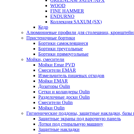
GREENLAM SATIN /AFX
WOOD
FINE HAMMER
ENDURNO
Коллекция SAXUM (SX)
Кедр
Алюминиевые профили для столешниц, кронштейн
Пристеночные бортики
Бортики самоклеящиеся
Бортики треугольные
Бортики прямоугольные
Мойки, смесители
Мойки Emar PVD
Смесители EMAR
Измельчитель пищевых отходов
Мойки EMAR
Дозаторы Oulin
Сетки и коландеры Oulin
Разделочные доски Oulin
Смесители Oulin
Мойки Oulin
Гигиенические поддоны, защитные накладки, базы
Защитные экраны под варочную панель
Лотки под стиральную машину
Защитные накладки