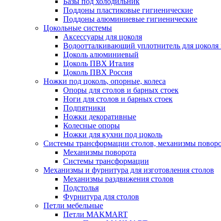
Базы под холодильник
Поддоны пластиковые гигиенические
Поддоны алюминиевые гигиенические
Цокольные системы
Аксессуары для цоколя
Водоотталкивающий уплотнитель для цоколя
Цоколь алюминиевый
Цоколь ПВХ Италия
Цоколь ПВХ Россия
Ножки под цоколь, опорные, колеса
Опоры для столов и барных стоек
Ноги для столов и барных стоек
Подпятники
Ножки декоративные
Колесные опоры
Ножки для кухни под цоколь
Системы трансформации столов, механизмы повор
Механизмы поворота
Системы трансформации
Механизмы и фурнитура для изготовления столов
Механизмы раздвижения столов
Подстолья
Фурнитура для столов
Петли мебельные
Петли MAKMART