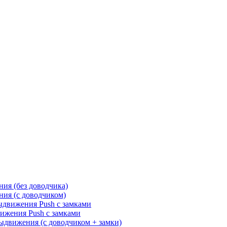
ия (без доводчика)
ия (с доводчиком)
движения Push с замками
жения Push с замками
движения (с доводчиком + замки)