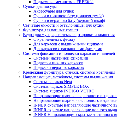
Подъемные механизмы FREEfold
Сушки для посуды
Аксессуары для сушек
Сушки в нижнюю базу (нижняя тумба)
Сушки в верхнюю базу (верхний шкаф)
Сетчатые емкости и бутылочницы для кухни
Фурнитура для ванных комнат
Ведра для мусора, системы сортировки и хранения
С креплением к фасаду
Для каркасов с выдвижными ящиками
Для каркасов с распашными фасадами
Системы фиксации и подвески каркасов и панелей
Системы настенной фиксации
Подвески нижних каркасов
Подвески верхних каркасов
Крепежная фурнитура, стяжки, системы крепления
Направляющие, метабоксы, системы выдвижения
Система ящиков Next
Система ящиков SIMPLE BOX
Система ящиков INDIGO VETRO
Направляющие шариковые, полного выдвижен
Направляющие шариковые, полного выдвижен
INNER скрытые направляющие частичного вы
INNER скрытые направляющие полного выдви
INNER Направляющие скрытые частичного вы