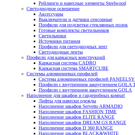
Рейлинги и навесные элементы Steelwood
Светодиодное освещение
Аксессуары
Выключатели и датчики сенсорные
Профили для подсветки стеклянных полок
Готовые комплекты светильников
Светильники
Источники питания
Профили для светодиодных лент
Светодиодные ленты
Профили для каркасных конструкций
Каркасная система CADRO
Каркасная система SMARTCUBE
Системы алюминиевых профилей
Система алюминиевых профилей PANEELS
Профили с внутренним закруглением GOLA
Профили с внутренним закруглением GOLA
Наполнение для шкафов и гардеробных комнат
Лифты для навески одежды
Наполнение шкафов Servetto ARMADIO
Наполнение шкафов FASHION TIME
Наполнение шкафов ELITE RANGE
Наполнение шкафов DREAM GS RANGE
Наполнение шкафов D 360 RANGE
Наполнение шкафов BLACK&WHITE