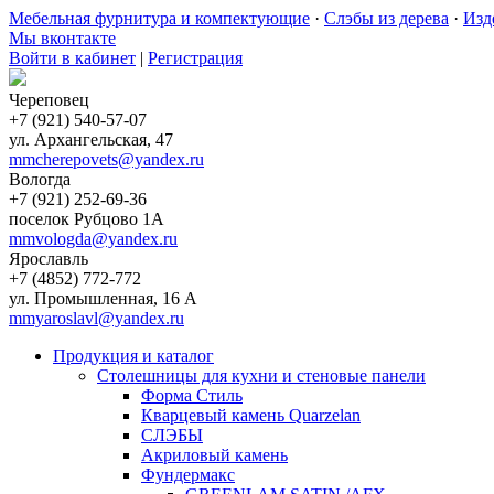
Мебельная фурнитура и компектующие
·
Слэбы из дерева
·
Изд
Мы вконтакте
Войти в кабинет
|
Регистрация
Череповец
+7 (921) 540-57-07
ул. Архангельская, 47
mmcherepovets@yandex.ru
Вологда
+7 (921) 252-69-36
поселок Рубцово 1А
mmvologda@yandex.ru
Ярославль
+7 (4852) 772-772
ул. Промышленная, 16 А
mmyaroslavl@yandex.ru
Продукция и каталог
Столешницы для кухни и стеновые панели
Форма Стиль
Кварцевый камень Quarzelan
СЛЭБЫ
Акриловый камень
Фундермакс