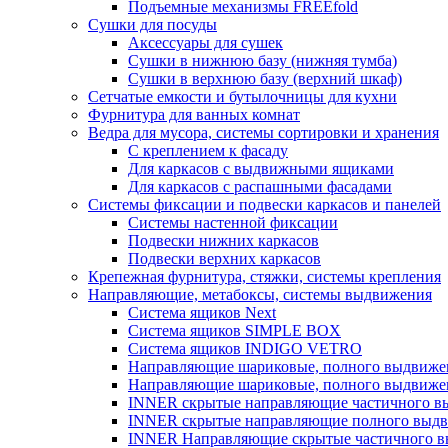
Подъемные механизмы FREEfold
Сушки для посуды
Аксессуары для сушек
Сушки в нижнюю базу (нижняя тумба)
Сушки в верхнюю базу (верхний шкаф)
Сетчатые емкости и бутылочницы для кухни
Фурнитура для ванных комнат
Ведра для мусора, системы сортировки и хранения
С креплением к фасаду
Для каркасов с выдвижными ящиками
Для каркасов с распашными фасадами
Системы фиксации и подвески каркасов и панелей
Системы настенной фиксации
Подвески нижних каркасов
Подвески верхних каркасов
Крепежная фурнитура, стяжки, системы крепления
Направляющие, метабоксы, системы выдвижения
Система ящиков Next
Система ящиков SIMPLE BOX
Система ящиков INDIGO VETRO
Направляющие шариковые, полного выдвижен
Направляющие шариковые, полного выдвижен
INNER скрытые направляющие частичного вы
INNER скрытые направляющие полного выдви
INNER Направляющие скрытые частичного вы