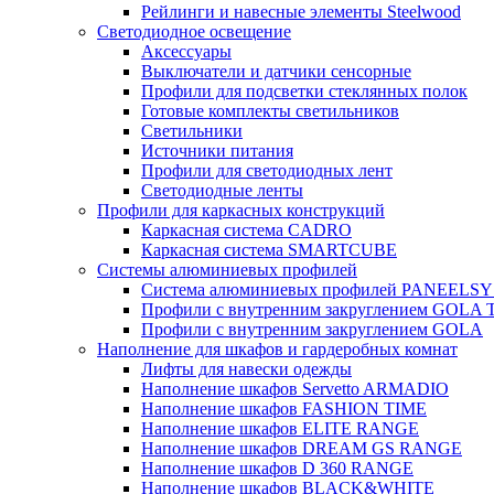
Рейлинги и навесные элементы Steelwood
Светодиодное освещение
Аксессуары
Выключатели и датчики сенсорные
Профили для подсветки стеклянных полок
Готовые комплекты светильников
Светильники
Источники питания
Профили для светодиодных лент
Светодиодные ленты
Профили для каркасных конструкций
Каркасная система CADRO
Каркасная система SMARTCUBE
Системы алюминиевых профилей
Система алюминиевых профилей PANEELS
Профили с внутренним закруглением GOLA
Профили с внутренним закруглением GOLA
Наполнение для шкафов и гардеробных комнат
Лифты для навески одежды
Наполнение шкафов Servetto ARMADIO
Наполнение шкафов FASHION TIME
Наполнение шкафов ELITE RANGE
Наполнение шкафов DREAM GS RANGE
Наполнение шкафов D 360 RANGE
Наполнение шкафов BLACK&WHITE