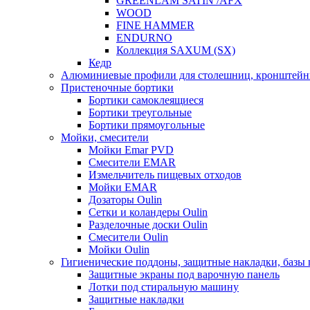
GREENLAM SATIN /AFX
WOOD
FINE HAMMER
ENDURNO
Коллекция SAXUM (SX)
Кедр
Алюминиевые профили для столешниц, кронштейн
Пристеночные бортики
Бортики самоклеящиеся
Бортики треугольные
Бортики прямоугольные
Мойки, смесители
Мойки Emar PVD
Смесители EMAR
Измельчитель пищевых отходов
Мойки EMAR
Дозаторы Oulin
Сетки и коландеры Oulin
Разделочные доски Oulin
Смесители Oulin
Мойки Oulin
Гигиенические поддоны, защитные накладки, базы
Защитные экраны под варочную панель
Лотки под стиральную машину
Защитные накладки