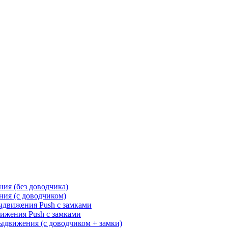
ия (без доводчика)
ия (с доводчиком)
движения Push с замками
жения Push с замками
движения (с доводчиком + замки)