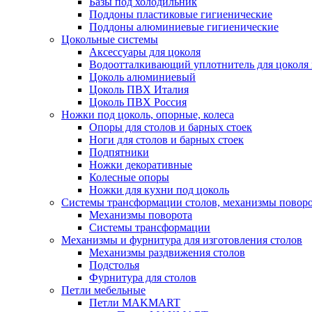
Базы под холодильник
Поддоны пластиковые гигиенические
Поддоны алюминиевые гигиенические
Цокольные системы
Аксессуары для цоколя
Водоотталкивающий уплотнитель для цоколя
Цоколь алюминиевый
Цоколь ПВХ Италия
Цоколь ПВХ Россия
Ножки под цоколь, опорные, колеса
Опоры для столов и барных стоек
Ноги для столов и барных стоек
Подпятники
Ножки декоративные
Колесные опоры
Ножки для кухни под цоколь
Системы трансформации столов, механизмы повор
Механизмы поворота
Системы трансформации
Механизмы и фурнитура для изготовления столов
Механизмы раздвижения столов
Подстолья
Фурнитура для столов
Петли мебельные
Петли MAKMART