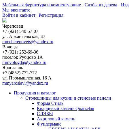
Мебельная фурнитура и компектующие
·
Слэбы из дерева
·
Изд
Мы вконтакте
Войти в кабинет
|
Регистрация
Череповец
+7 (921) 540-57-07
ул. Архангельская, 47
mmcherepovets@yandex.ru
Вологда
+7 (921) 252-69-36
поселок Рубцово 1А
mmvologda@yandex.ru
Ярославль
+7 (4852) 772-772
ул. Промышленная, 16 А
mmyaroslavl@yandex.ru
Продукция и каталог
Столешницы для кухни и стеновые панели
Форма Стиль
Кварцевый камень Quarzelan
СЛЭБЫ
Акриловый камень
Фундермакс