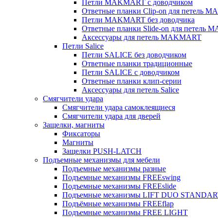
Петли MAKMART с доводчиком
Ответные планки Clip-on для петель 
Петли MAKMART без доводчика
Ответные планки Slide-on для петель
Аксессуары для петель MAKMART
Петли Salice
Петли SALICE без доводчиком
Ответные планки традиционные
Петли SALICE с доводчиком
Ответные планки клип-серии
Аксессуары для петель Salice
Смягчители удара
Смягчители удара самоклеящиеся
Смягчители удара для дверей
Защелки, магниты
Фиксаторы
Магниты
Защелки PUSH-LATCH
Подъемные механизмы для мебели
Подъемные механизмы разные
Подъемные механизмы FREEswing
Подъемные механизмы FREEslide
Подъемные механизмы LIFT DUO STANDA
Подъёмные механизмы FREEflap
Подъемные механизмы FREE LIGHT