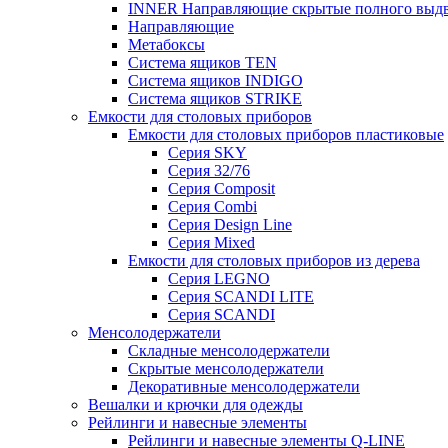
INNER Направляющие скрытые полного выдви
Направляющие
Метабоксы
Система ящиков TEN
Система ящиков INDIGO
Система ящиков STRIKE
Емкости для столовых приборов
Емкости для столовых приборов пластиковые
Серия SKY
Серия 32/76
Серия Composit
Серия Combi
Серия Design Line
Серия Mixed
Емкости для столовых приборов из дерева
Серия LEGNO
Серия SCANDI LITE
Серия SCANDI
Менсолодержатели
Складные менсолодержатели
Скрытые менсолодержатели
Декоративные менсолодержатели
Вешалки и крючки для одежды
Рейлинги и навесные элементы
Рейлинги и навесные элементы Q-LINE